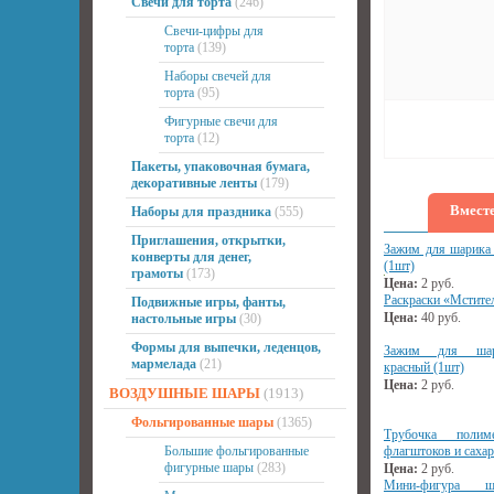
Свечи для торта
(246)
Свечи-цифры для
торта
(139)
Наборы свечей для
торта
(95)
Фигурные свечи для
торта
(12)
Пакеты, упаковочная бумага,
декоративные ленты
(179)
Вместе
Наборы для праздника
(555)
Приглашения, открытки,
Зажим для шарика 
конверты для денег,
(1шт)
грамоты
(173)
Цена:
2
руб.
Раскраски «Мстител
Подвижные игры, фанты,
Цена:
40
руб.
настольные игры
(30)
Формы для выпечки, леденцов,
Зажим для шари
мармелада
(21)
красный (1шт)
Цена:
2
руб.
ВОЗДУШНЫЕ ШАРЫ
(1913)
Фольгированные шары
(1365)
Трубочка поли
Большие фольгированные
флагштоков и сахар
фигурные шары
(283)
Цена:
2
руб.
Мини-фигура 