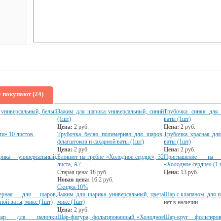
 покупают (24)
универсальный, белый
Зажим для шарика универсальный, синий
Трубочка синяя для
(1шт)
ваты (1шт)
Цена:
2
руб.
Цена:
2
руб.
и» 10 листов.
Трубочка белая полимерная для шаров,
Трубочка красная дл
флагштоков и сахарной ваты (1шт)
ваты (1шт)
Цена:
2
руб.
Цена:
2
руб.
ка универсальный,
Блокнот на гребне «Холодное сердце», 32
Приглашение на 
листа, А7
«Холодное сердце» (1 
Старая цена:
18
руб.
Цена:
13
руб.
Новая цена:
16.2
руб.
Скидка 10%
мерная для шаров,
Зажим для шарика универсальный, цвета
Шар с клапаном, для п
ной ваты, микс (1шт)
микс (1шт)
нет в наличии
Цена:
2
руб.
шар для палочки
Шар-фигура, фольгированный «Холодное
Шар-круг фольгиро