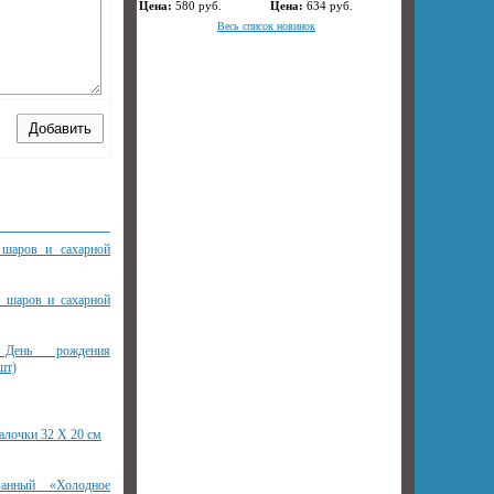
Цена:
580
руб.
Цена:
634
руб.
Весь список новинок
 шаров и сахарной
я шаров и сахарной
День рождения
шт)
алочки 32 Х 20 см
ванный «Холодное