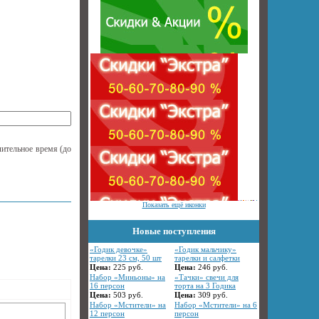
лительное время (до
Показать ещё иконки
Новые поступления
«Годик девочке»
«Годик мальчику»
тарелки 23 см, 50 шт
тарелки и салфетки
Цена:
225
руб.
Цена:
246
руб.
Набор «Миньоны» на
«Тачки» свечи для
16 персон
торта на 3 Годика
Цена:
503
руб.
Цена:
309
руб.
Набор «Мстители» на
Набор «Мстители» на 6
12 персон
персон