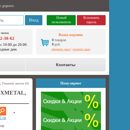
е дорого.
Новый
Вспомнить
Вход
пользователь
пароль
 звонок
Ваша корзина
92-38-62
0
товаров
с 10.00 до 20.00.
0
руб.
одные дни.
оформить заказ
|
оплатить заказ
о
Контакты
Популярное
 Flexmetal, высота 102
XMETAL,
2 см
шар