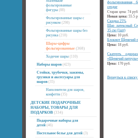
Маленькие
фольгированная, б
фольгированные
сердце
фигуры
(88)
Старая цена:
74
руб
Новая цена:
55.5
р
Фольгированные шары с
Скидка 25%
рисунком
(298)
Шар латексный Сер
35 см (1шт)
Фольгированные шары без
рисунка
(218)
Цена:
10
руб.
Блокнот Щенячий па
Шары-цифры
Цена:
18
руб.
фольгированные
(368)
Скатерть однораз
Ходячие шары
(110)
«Щенячий патруль»
Цена:
170
руб.
Наборы шаров
(423)
Стойки, трубочки, зажимы,
грузики и аксессуары для
Вернуться к списку
шаров
(35)
Наполнители для шаров,
конфетти
(35)
ДЕТСКИЕ ПОДАРОЧНЫЕ
НАБОРЫ, ТОВАРЫ ДЛЯ
ПОДАРКОВ
(334)
Подарочные наборы для
детей
(46)
Постельное белье для детей
(3)