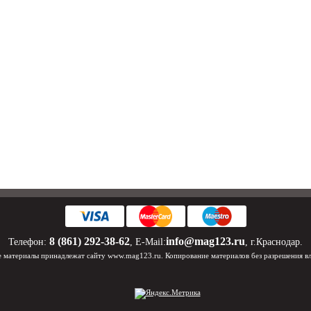
8 (861) 292-38-62
info@mag123.ru
Телефон:
, E-Mail:
, г.Краснодар.
 материалы принадлежат сайту www.mag123.ru. Копирование материалов без разрешения в