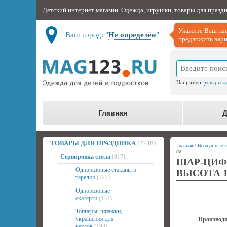
Детский интернет магазин. Одежда, игрушки, товары для празд
Укажите Ваш нас
Ваш город: "
Не определён
"
предложить вари
Например:
товары д
Главная
Д
ТОВАРЫ ДЛЯ ПРАЗДНИКА
(2748)
Главная
/
Воздушные 
см
Сервировка стола
(817)
ШАР-ЦИФ
Одноразовые стаканы и
ВЫСОТА 1
тарелки
(227)
Одноразовые
скатерти
(137)
Топперы, шпажки,
украшения для
Производи
кексов
(198)