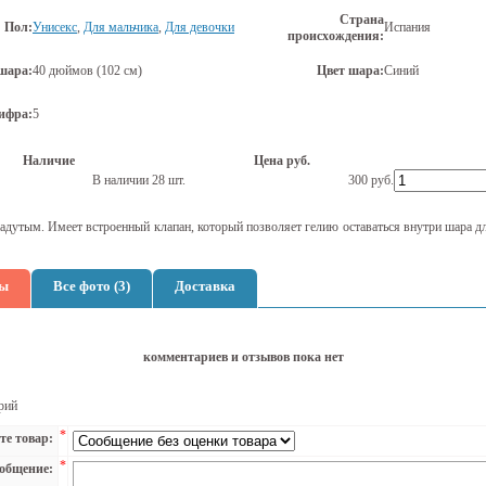
Страна
Пол:
Унисекс
,
Для мальчика
,
Для девочки
Испания
происхождения:
шара:
40 дюймов (102 см)
Цвет шара:
Синий
ифра:
5
Наличие
Цена руб.
В наличии 28 шт.
300
руб.
адутым. Имеет встроенный клапан, который позволяет гелию оставаться внутри шара д
ы
Все фото (3)
Доставка
комментариев и отзывов пока нет
рий
*
те товар:
*
общение: