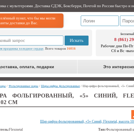
ника с мультгероями. Доставка СДЭК, Боксберри, Почтой по России быстро и н
елённый пункт, что бы мы могли
анты доставки до Вас.
Бесплатный
8 (861) 2
Искать
Рабочие дни Пн-Пт 
ля праздника холодное сердце
. Всего товаров
16016
Сб и Вс -вых
оставка, оплата, подарки
Это интересн
шары
/
Фольгированные шары
/
Шары-цифры фольгированные
/ Шар-цифра фольгированный, «5» Синий,
РА ФОЛЬГИРОВАННЫЙ, «5» СИНИЙ, FLE
02 СМ
Шар-цифра фольгированный, «5» Синий, Flexmetal, высота 10
тель:
Flexmetal
Тип:
Фольгированный 