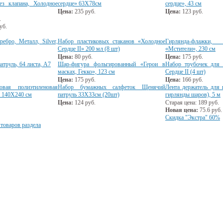
ез клапана, Холодное
сердце» 63Х78см
сердце», 43 см
Цена:
235
руб.
Цена:
123
руб.
.
уб.
ебро, Металл, Silver,
Набор пластиковых стаканов «Холодное
Гирлянда-флажки, 
Сердце II» 200 мл (8 шт)
«Мстители», 230 см
Цена:
80
руб.
Цена:
175
руб.
труль, 64 листа, А7
Шар-фигура фольгированный «Герои в
Набор трубочек для 
масках, Гекко», 123 см
Сердце II (4 шт)
Цена:
175
руб.
Цена:
166
руб.
овая полиэтиленовая
Набор бумажных салфеток Щенячий
Лента держатель для 
 140Х240 см
патруль 33Х33см (20шт)
гирлянды шаров), 5 м
Цена:
124
руб.
Старая цена:
189
руб.
Новая цена:
75.6
руб.
Скидка "Экстра" 60%
 товаров раздела