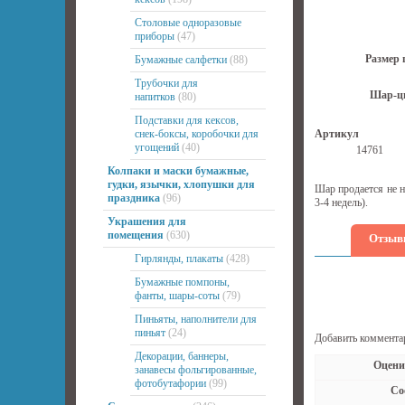
Столовые одноразовые
приборы
(47)
Размер 
Бумажные салфетки
(88)
Трубочки для
Шар-ц
напитков
(80)
Подставки для кексов,
снек-боксы, коробочки для
Артикул
угощений
(40)
14761
Колпаки и маски бумажные,
гудки, язычки, хлопушки для
Шар продается не н
праздника
(96)
3-4 недель).
Украшения для
помещения
(630)
Отзыв
Гирлянды, плакаты
(428)
Бумажные помпоны,
фанты, шары-соты
(79)
Пиньяты, наполнители для
пиньят
(24)
Добавить коммента
Декорации, баннеры,
Оцени
занавесы фольгированные,
фотобутафории
(99)
Со