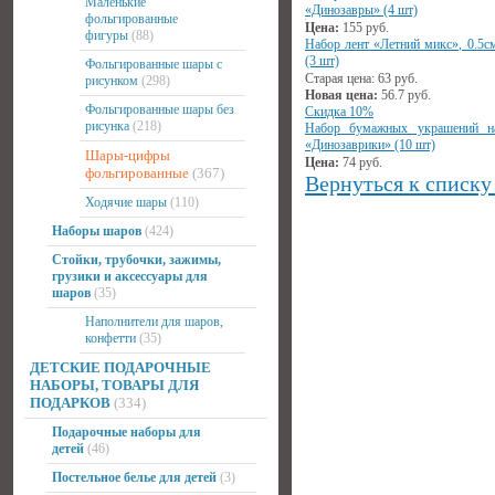
Маленькие
«Динозавры» (4 шт)
фольгированные
Цена:
155
руб.
фигуры
(88)
Набор лент «Летний микс», 0.5с
(3 шт)
Фольгированные шары с
Старая цена:
63
руб.
рисунком
(298)
Новая цена:
56.7
руб.
Фольгированные шары без
Скидка 10%
рисунка
(218)
Набор бумажных украшений на
«Динозаврики» (10 шт)
Шары-цифры
Цена:
74
руб.
фольгированные
(367)
Вернуться к списку
Ходячие шары
(110)
Наборы шаров
(424)
Стойки, трубочки, зажимы,
грузики и аксессуары для
шаров
(35)
Наполнители для шаров,
конфетти
(35)
ДЕТСКИЕ ПОДАРОЧНЫЕ
НАБОРЫ, ТОВАРЫ ДЛЯ
ПОДАРКОВ
(334)
Подарочные наборы для
детей
(46)
Постельное белье для детей
(3)