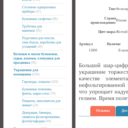
Столовые одноразовые
Тип:
Фольги
приборы
(47)
Страна
Бумажные салфетки
(88)
Италия
происхождения:
Трубочки для
напитков
(80)
Цвет шара:
Желтый
Подставки для кексов,
снек-боксы, коробочки для
Артикул
Наличие
угощений
(40)
15809
В нали
Колпаки и маски бумажные,
гудки, язычки, хлопушки для
праздника
(96)
Большой шар-цифр
Украшения для
украшение торжест
помещения
(630)
качестве элемен
Гирлянды, плакаты
(428)
нефольгированной
Бумажные помпоны,
что упрощает надув
фанты, шары-соты
(79)
гелием. Время полет
Пиньяты, наполнители для
пиньят
(24)
Отзывы
Дос
Декорации, баннеры,
занавесы фольгированные,
фотобутафории
(99)