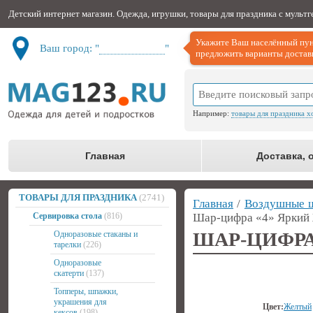
Детский интернет магазин. Одежда, игрушки, товары для праздника с мульт
Укажите Ваш населённый пун
Ваш город: "
Не определён
"
предложить варианты доставк
Например:
товары для праздника х
Главная
Доставка, 
ТОВАРЫ ДЛЯ ПРАЗДНИКА
(2741)
Главная
/
Воздушные 
Сервировка стола
(816)
Шар-цифра «4» Яркий 
ШАР-ЦИФРА
Одноразовые стаканы и
тарелки
(226)
Одноразовые
скатерти
(137)
Топперы, шпажки,
украшения для
Цвет:
Желтый
кексов
(198)