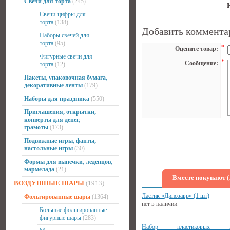
Свечи для торта
(245)
Свечи-цифры для
торта
(138)
Добавить коммента
Наборы свечей для
торта
(95)
*
Оцените товар:
Фигурные свечи для
*
Сообщение:
торта
(12)
Пакеты, упаковочная бумага,
декоративные ленты
(179)
Наборы для праздника
(550)
Приглашения, открытки,
конверты для денег,
грамоты
(173)
Подвижные игры, фанты,
настольные игры
(30)
Формы для выпечки, леденцов,
мармелада
(21)
Вместе покупают (
ВОЗДУШНЫЕ ШАРЫ
(1913)
Ластик «Динозавр» (1 шт)
Фольгированные шары
(1364)
нет в наличии
Большие фольгированные
фигурные шары
(283)
Набор пластиковых тр