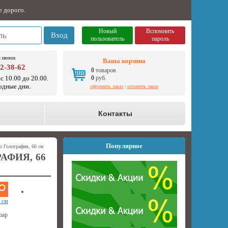
е дорого.
Новый
Вспомнить
Вход
пользователь
пароль
 звонок
Ваша корзина
92-38-62
0
товаров
с 10.00 до 20.00.
0
руб.
одные дни.
оформить заказ
|
оплатить заказ
о
Контакты
Популярное
 Голография, 66 см
АФИЯ, 66
 см
шар