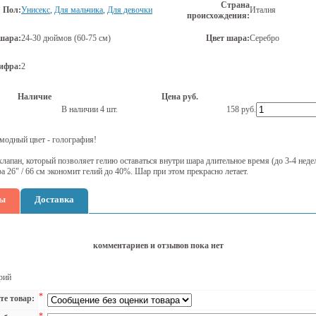
Страна
Пол:
Унисекс
,
Для мальчика
,
Для девочки
Италия
происхождения:
шара:
24-30 дюймов (60-75 см)
Цвет шара:
Серебро
ифра:
2
Наличие
Цена руб.
В наличии 4 шт.
158
руб.
модный цвет - голография!
лапан, который позволяет гелию оставаться внутри шара длительное время (до 3-4 неде
а 26" / 66 см экономит гелий до 40%. Шар при этом прекрасно летает.
ы
Доставка
комментариев и отзывов пока нет
рий
*
те товар: