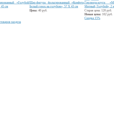
ированный «Голубой/
Шар-фигура фольгированный «Конфета,
Гирлянда-круги «М
, 45 см
Белый горох на голубом», 57 Х 43 см
Мятный, Голубой», 2 
Цена:
40
руб.
Старая цена:
120
руб.
Новая цена:
102
руб.
Скидка 15%
 товаров раздела