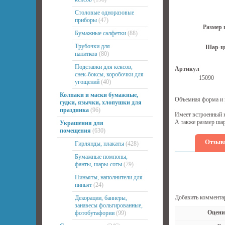
Столовые одноразовые
приборы
(47)
Размер 
Бумажные салфетки
(88)
Трубочки для
Шар-ц
напитков
(80)
Подставки для кексов,
Артикул
снек-боксы, коробочки для
15090
угощений
(40)
Колпаки и маски бумажные,
Объемная форма и 
гудки, язычки, хлопушки для
праздника
(96)
Имеет встроенный к
А также размер шар
Украшения для
помещения
(630)
Отзыв
Гирлянды, плакаты
(428)
Бумажные помпоны,
фанты, шары-соты
(79)
Пиньяты, наполнители для
пиньят
(24)
Добавить коммента
Декорации, баннеры,
занавесы фольгированные,
Оцени
фотобутафории
(99)