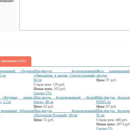
*
общение:
 покупают (12)
ированный «Леденец
Шар-фигура фольгированный
Жезл карнавальный
6 см
«Динозаврик в короне, Светло-зеленый»,
звезда»
82 см
Цена:
97
руб.
Старая цена:
120
руб.
Новая цена:
102
руб.
Скидка 15%
и «Крупные, нежно-
Шар-звезда фольгированный «Белый
Шар-фигура, фольги
, 1.2 м
блеск», 48 см
65Х65 см
Цена:
65
руб.
Цена:
87
руб.
гированный «Морская
Шар-фигура, фольгированный
Шар-фигура фольгир
м
«Полумесяц Розовый», 69 см
91 см
Цена:
55
руб.
Старая цена:
408
руб.
Новая цена:
387.6
руб
Скидка 5%