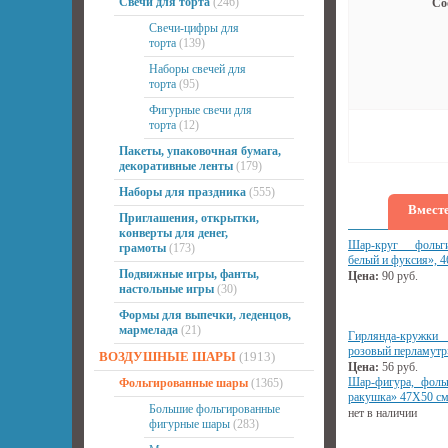
Свечи для торта
(246)
Со
Свечи-цифры для
торта
(139)
Наборы свечей для
торта
(95)
Фигурные свечи для
торта
(12)
Пакеты, упаковочная бумага,
декоративные ленты
(179)
Наборы для праздника
(555)
Вместе
Приглашения, открытки,
конверты для денег,
Шар-круг фольг
грамоты
(173)
белый и фуксия», 4
Подвижные игры, фанты,
Цена:
90
руб.
настольные игры
(30)
Формы для выпечки, леденцов,
мармелада
(21)
Гирлянда-кружк
розовый перламутр»
ВОЗДУШНЫЕ ШАРЫ
(1913)
Цена:
56
руб.
Шар-фигура, фоль
Фольгированные шары
(1365)
ракушка» 47Х50 с
Большие фольгированные
нет в наличии
фигурные шары
(283)