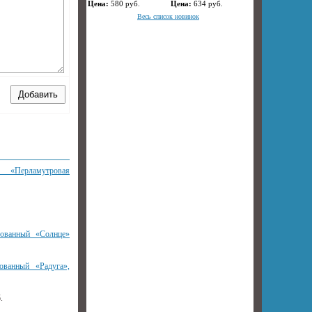
Цена:
580
руб.
Цена:
634
руб.
Весь список новинок
 «Перламутровая
рованный «Солнце»
ованный «Радуга»,
.