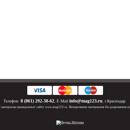
8 (861) 292-38-62
info@mag123.ru
Телефон:
, E-Mail:
, г.Краснодар.
 материалы принадлежат сайту www.mag123.ru. Копирование материалов без разрешения в