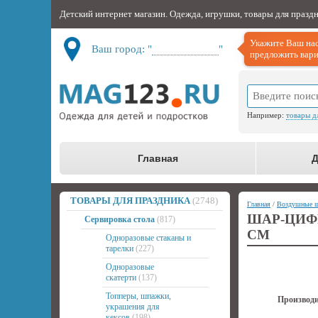
Детский интернет магазин. Одежда, игрушки, товары для празд
Укажите Ваш нас
Ваш город: "
Не определён
"
предложить вари
Например:
товары д
Главная
Д
ТОВАРЫ ДЛЯ ПРАЗДНИКА
(2748)
Главная
/
Воздушные 
ШАР-ЦИФ
Сервировка стола
(817)
СМ
Одноразовые стаканы и
тарелки
(227)
Одноразовые
скатерти
(137)
Топперы, шпажки,
Производи
украшения для
кексов
(198)