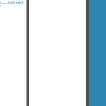
икс Серебряный,
м