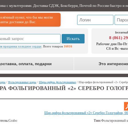
ника с мультгероями. Доставка СДЭК, Боксберри, Почтой по России быстро и н
елённый пункт, что бы мы могли
анты доставки до Вас.
Бесплатный
8 (861) 2
Искать
Рабочие дни Пн-Пт 
ля праздника холодное сердце
. Всего товаров
16016
Сб и Вс -вых
оставка, оплата, подарки
Это интересн
шары
/
Фольгированные шары
/
Шары-цифры фольгированные
/ Шар-цифра фольгированный «2» Серебро
РА ФОЛЬГИРОВАННЫЙ «2» СЕРЕБРО ГОЛОГР
Шар-цифра фольгированный «2» Серебро Голография, 66
тель:
Grabo
Тип:
Фольгированный 