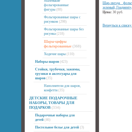
Маленькие
Шар-звезда фольг
фольгированные
зеленый, Градиент»
фигуры
(88)
Цена:
30
руб.
Фольгированные шары с
рисунком
(298)
Вернуться к списку
Фольгированные шары без
рисунка
(218)
Шары-цифры
фольгированные
(368)
Ходячие шары
(110)
Наборы шаров
(423)
Стойки, трубочки, зажимы,
грузики и аксессуары для
шаров
(35)
Наполнители для шаров,
конфетти
(35)
ДЕТСКИЕ ПОДАРОЧНЫЕ
НАБОРЫ, ТОВАРЫ ДЛЯ
ПОДАРКОВ
(334)
Подарочные наборы для
детей
(46)
Постельное белье для детей
(3)