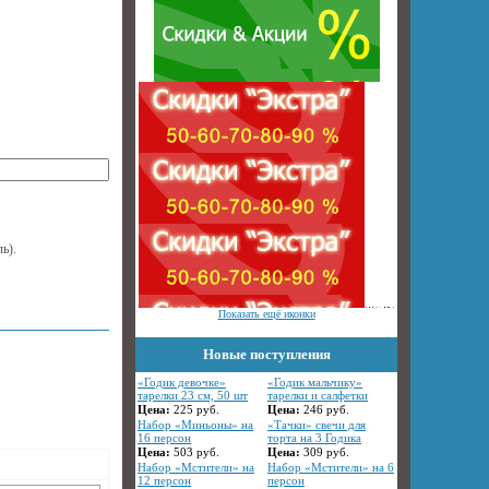
ль).
Показать ещё иконки
Новые поступления
«Годик девочке»
«Годик мальчику»
тарелки 23 см, 50 шт
тарелки и салфетки
Цена:
225
руб.
Цена:
246
руб.
Набор «Миньоны» на
«Тачки» свечи для
16 персон
торта на 3 Годика
Цена:
503
руб.
Цена:
309
руб.
Набор «Мстители» на
Набор «Мстители» на 6
12 персон
персон