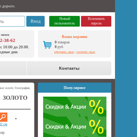
е дорого.
Новый
Вспомнить
Вход
пользователь
пароль
 звонок
Ваша корзина
92-38-62
0
товаров
с 10.00 до 20.00.
0
руб.
одные дни.
оформить заказ
|
оплатить заказ
о
Контакты
Популярное
ое золото Голография,
 ЗОЛОТО
02 см
шар