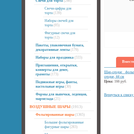
Свечи для торта
(246)
Свечи-цифры для
торта
(139)
Наборы свечей для
торта
(95)
Фигурные свечи для
торта
(12)
Пакеты, упаковочная бумага,
декоративные ленты
(179)
Наборы для праздника
(555)
Вместе
Приглашения, открытки,
конверты для денег,
Шар-сердце фоль
грамоты
(173)
сердце, 44 см
Цена:
166
руб.
Подвижные игры, фанты,
настольные игры
(30)
Формы для выпечки, леденцов,
Вернуться к списку
мармелада
(21)
ВОЗДУШНЫЕ ШАРЫ
(1913)
Фольгированные шары
(1365)
Большие фольгированные
фигурные шары
(283)