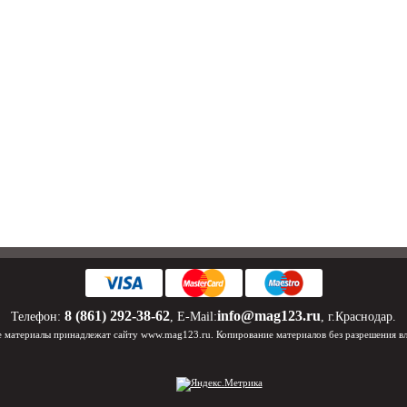
8 (861) 292-38-62
info@mag123.ru
Телефон:
, E-Mail:
, г.Краснодар.
 материалы принадлежат сайту www.mag123.ru. Копирование материалов без разрешения в