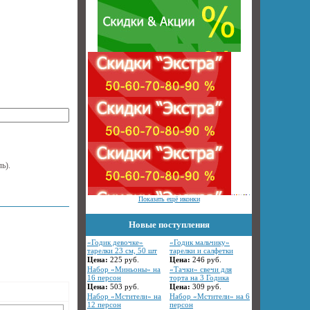
ь).
Показать ещё иконки
Новые поступления
«Годик девочке»
«Годик мальчику»
тарелки 23 см, 50 шт
тарелки и салфетки
Цена:
225
руб.
Цена:
246
руб.
Набор «Миньоны» на
«Тачки» свечи для
16 персон
торта на 3 Годика
Цена:
503
руб.
Цена:
309
руб.
Набор «Мстители» на
Набор «Мстители» на 6
12 персон
персон