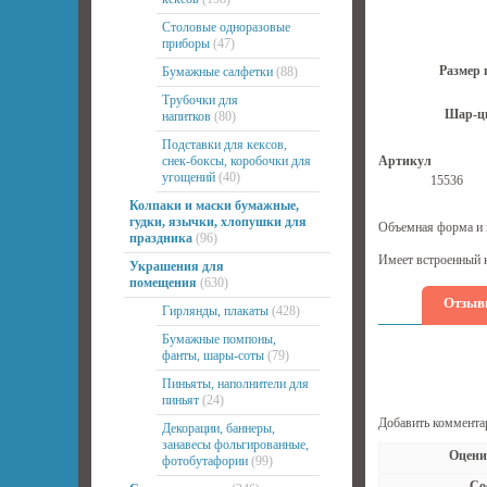
Столовые одноразовые
приборы
(47)
Размер 
Бумажные салфетки
(88)
Трубочки для
Шар-ц
напитков
(80)
Подставки для кексов,
снек-боксы, коробочки для
Артикул
угощений
(40)
15536
Колпаки и маски бумажные,
гудки, язычки, хлопушки для
Объемная форма и 
праздника
(96)
Имеет встроенный к
Украшения для
помещения
(630)
Отзыв
Гирлянды, плакаты
(428)
Бумажные помпоны,
фанты, шары-соты
(79)
Пиньяты, наполнители для
пиньят
(24)
Добавить коммента
Декорации, баннеры,
занавесы фольгированные,
Оцени
фотобутафории
(99)
Со