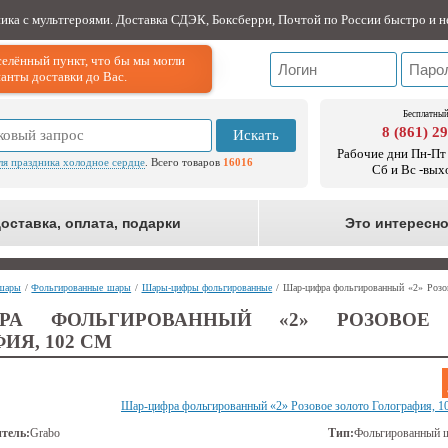
ника с мультгероями. Доставка СДЭК, Боксберри, Почтой по России быстро и н
елённый пункт, что бы мы могли
анты доставки до Вас.
Бесплатный
8 (861) 2
Искать
Рабочие дни Пн-Пт 
ля праздника холодное сердце
. Всего товаров
16016
Сб и Вс -вых
оставка, оплата, подарки
Это интересн
шары
/
Фольгированные шары
/
Шары-цифры фольгированные
/ Шар-цифра фольгированный «2» Розов
ФРА ФОЛЬГИРОВАННЫЙ «2» РОЗОВОЕ
ИЯ, 102 СМ
Шар-цифра фольгированный «2» Розовое золото Голография, 1
тель:
Grabo
Тип:
Фольгированный 