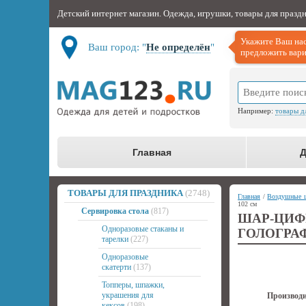
Детский интернет магазин. Одежда, игрушки, товары для празд
Укажите Ваш нас
Ваш город: "
Не определён
"
предложить вари
Например:
товары д
Главная
Д
ТОВАРЫ ДЛЯ ПРАЗДНИКА
(2748)
Главная
/
Воздушные 
102 см
Сервировка стола
(817)
ШАР-ЦИ
Одноразовые стаканы и
ГОЛОГРАФ
тарелки
(227)
Одноразовые
скатерти
(137)
Топперы, шпажки,
украшения для
Производи
кексов
(198)