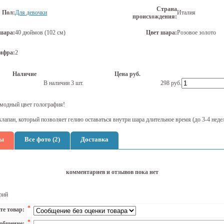
Страна
Пол:
Для девочки
Италия
происхождения:
шара:
40 дюймов (102 см)
Цвет шара:
Розовое золото
ифра:
2
Наличие
Цена руб.
В наличии 3 шт.
298
руб.
модный цвет голография!
лапан, который позволяет гелию оставаться внутри шара длительное время (до 3-4 недел
ы
Все фото (2)
Доставка
комментариев и отзывов пока нет
рий
*
те товар:
*
общение: