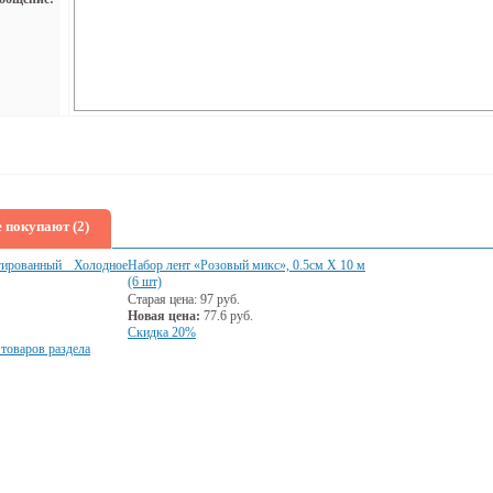
 покупают (2)
гированный Холодное
Набор лент «Розовый микс», 0.5см Х 10 м
(6 шт)
Старая цена:
97
руб.
Новая цена:
77.6
руб.
Скидка 20%
 товаров раздела