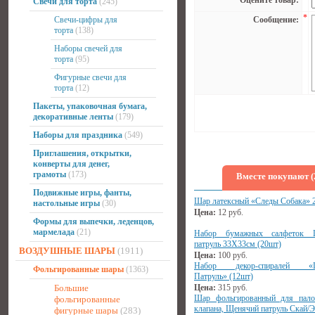
Оцените товар:
Свечи для торта
(245)
*
Свечи-цифры для
Сообщение:
торта
(138)
Наборы свечей для
торта
(95)
Фигурные свечи для
торта
(12)
Пакеты, упаковочная бумага,
декоративные ленты
(179)
Наборы для праздника
(549)
Приглашения, открытки,
конверты для денег,
грамоты
(173)
Вместе покупают (
Подвижные игры, фанты,
Шар латексный «Следы Собака» 
настольные игры
(30)
Цена:
12
руб.
Формы для выпечки, леденцов,
мармелада
(21)
Набор бумажных салфеток 
патруль 33Х33см (20шт)
ВОЗДУШНЫЕ ШАРЫ
(1911)
Цена:
100
руб.
Набор декор-спиралей «Щ
Фольгированные шары
(1363)
Патруль» (12шт)
Большие
Цена:
315
руб.
Шар фольгированный для пало
фольгированные
клапана, Щенячий патруль Скай/Э
фигурные шары
(283)