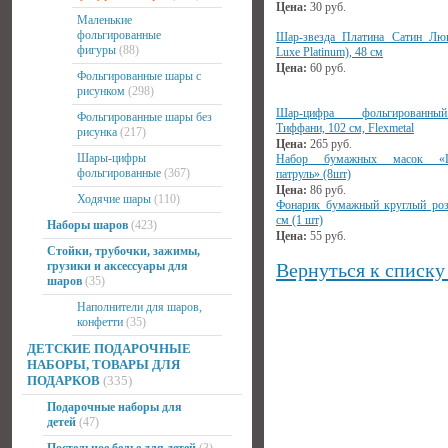
Цена:
30
руб.
Маленькие
фольгированные
Шар-звезда Платина Сатин Люк
фигуры
(88)
Luxe Platinum), 48 см
Цена:
60
руб.
Фольгированные шары с
рисунком
(298)
Шар-цифра фольгированн
Фольгированные шары без
Тиффани, 102 см, Flexmetal
рисунка
(217)
Цена:
265
руб.
Шары-цифры
Набор бумажных масок «Щ
фольгированные
(367)
патруль» (8шт)
Цена:
86
руб.
Ходячие шары
(110)
Фонарик бумажный круглый ро
см (1 шт)
Наборы шаров
(423)
Цена:
55
руб.
Стойки, трубочки, зажимы,
грузики и аксессуары для
Вернуться к списку
шаров
(35)
Наполнители для шаров,
конфетти
(35)
ДЕТСКИЕ ПОДАРОЧНЫЕ
НАБОРЫ, ТОВАРЫ ДЛЯ
ПОДАРКОВ
(335)
Подарочные наборы для
детей
(47)