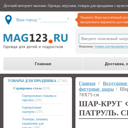
Детский интернет магазин. Одежда, игрушки, товары для праздника с мульт
Укажите Ваш населённый пун
Ваш город: "
Не определён
"
предложить варианты доставк
Например:
товары для праздника х
Главная
Доставка, 
ТОВАРЫ ДЛЯ ПРАЗДНИКА
(2740)
Главная
/
Воздушны
Сервировка стола
(816)
фигурные шары
/ Шар
78Х75 см
Одноразовые стаканы и
тарелки
(226)
ШАР-КРУГ
Одноразовые
ПАТРУЛЬ. С
скатерти
(137)
Топперы, шпажки,
украшения для
кексов
(198)