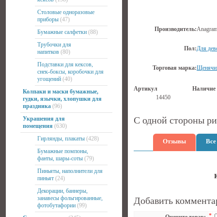
Столовые одноразовые
приборы
(47)
Производитель:
Anagra
Бумажные салфетки
(88)
Трубочки для
Пол:
Для дев
напитков
(80)
Подставки для кексов,
Торговая марка:
Щенячий
снек-боксы, коробочки для
угощений
(40)
Артикул
Наличие
Колпаки и маски бумажные,
14450
гудки, язычки, хлопушки для
праздника
(96)
С одной стороны рис
Украшения для
помещения
(630)
Гирлянды, плакаты
(428)
Отзывы
Все
Бумажные помпоны,
фанты, шары-соты
(79)
Пиньяты, наполнители для
пиньят
(24)
Декорации, баннеры,
занавесы фольгированные,
Добавить коммента
фотобутафории
(99)
*