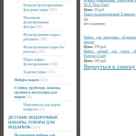
Бумага упаковочная, крафтовая 
50 Х 70см (1шт)
Большие фольгированные
фигурные шары
(283)
Цена:
29
руб.
Пакет полиэтиленовый Единорог
Маленькие
см
фольгированные
нет в наличии
фигуры
(88)
Фольгированные шары с
Набор для праздника «Единор
рисунком
(298)
персон
Цена:
370
руб.
Фольгированные шары без
Набор свечей для торта «Е
рисунка
(218)
Радуга» (5 шт)
Шары-цифры
Цена:
145
руб.
фольгированные
(368)
Вернуться к списку
Ходячие шары
(110)
Наборы шаров
(423)
Стойки, трубочки, зажимы,
грузики и аксессуары для
шаров
(35)
Наполнители для шаров,
конфетти
(35)
ДЕТСКИЕ ПОДАРОЧНЫЕ
НАБОРЫ, ТОВАРЫ ДЛЯ
ПОДАРКОВ
(334)
Подарочные наборы для