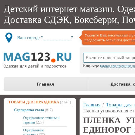
Детский интернет магазин. Оде
Доставка СДЭК, Боксберри, Поч
Укажите Ваш населённый пун
Ваш город: "
Не определён
"
предложить варианты доставк
Например:
товары для праздника х
Главная
Доставка, 
ТОВАРЫ ДЛЯ ПРАЗДНИКА
(2748)
Главная
/
Товары для 
Сервировка стола
(817)
Пленка упаковочная с 
ПЛЕНКА У
Одноразовые стаканы и
тарелки
(227)
ЕДИНОРОГ 1
Одноразовые
скатерти
(137)