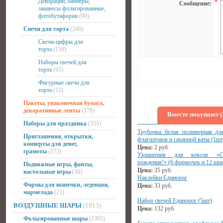
Декорации, баннеры,
*
Сообщение:
занавесы фольгированные,
фотобутафории
(99)
Свечи для торта
(246)
Свечи-цифры для
торта
(139)
Наборы свечей для
торта
(95)
Фигурные свечи для
торта
(12)
Пакеты, упаковочная бумага,
декоративные ленты
(179)
Вместе покупают (
Наборы для праздника
(555)
Трубочка белая полимерная дл
Приглашения, открытки,
флагштоков и сахарной ваты (1шт
конверты для денег,
Цена:
2
руб.
грамоты
(173)
Украшения для кексов «
рождения!» (6 формочек и 12 шп
Подвижные игры, фанты,
Цена:
35
руб.
настольные игры
(30)
Наклейки Единорог
Формы для выпечки, леденцов,
Цена:
33
руб.
мармелада
(21)
Набор свечей Единорог (5шт)
ВОЗДУШНЫЕ ШАРЫ
(1913)
Цена:
132
руб.
Фольгированные шары
(1365)