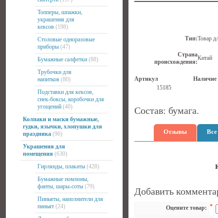
Топперы, шпажки,
украшения для
кексов
(198)
Тип:
Товар д
Столовые одноразовые
приборы
(47)
Страна
Китай
Бумажные салфетки
(88)
происхождения:
Трубочки для
Артикул
Наличие
напитков
(80)
15185
Подставки для кексов,
снек-боксы, коробочки для
угощений
(40)
Состав: бумага.
Колпаки и маски бумажные,
гудки, язычки, хлопушки для
Отзывы
Все
праздника
(96)
Украшения для
помещения
(630)
Гирлянды, плакаты
(428)
Бумажные помпоны,
фанты, шары-соты
(79)
Добавить коммента
Пиньяты, наполнители для
пиньят
(24)
*
Оцените товар: