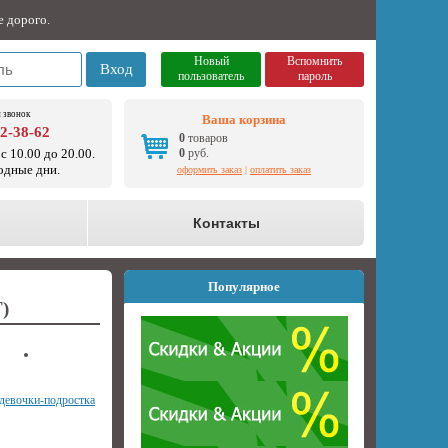
е дорого.
Новый
Вспомнить
Вход
пользователь
пароль
 звонок
Ваша корзина
92-38-62
0
товаров
с 10.00 до 20.00.
0
руб.
одные дни.
оформить заказ
|
оплатить заказ
о
Контакты
Популярное
)
девочки-подростка