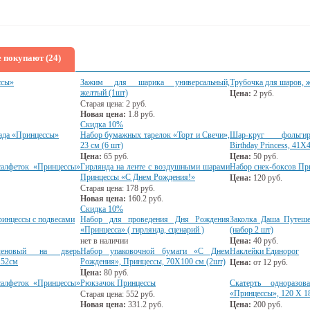
 покупают (24)
ссы»
Зажим для шарика универсальный,
Трубочка для шаров, ж
желтый (1шт)
Цена:
2
руб.
Старая цена:
2
руб.
Новая цена:
1.8
руб.
Скидка 10%
ада «Принцессы»
Набор бумажных тарелок «Торт и Свечи»,
Шар-круг фольги
23 см (6 шт)
Birthday Princess, 41Х
Цена:
65
руб.
Цена:
50
руб.
алфеток «Принцессы»
Гирлянда на ленте с воздушными шарами
Набор снек-боксов Пр
Принцессы «С Днем Рождения!»
Цена:
120
руб.
Старая цена:
178
руб.
Новая цена:
160.2
руб.
Скидка 10%
ринцессы с подвесами
Набор для проведения Дня Рождения
Заколка Даша Путеш
«Принцесса» ( гирлянда, сценарий )
(набор 2 шт)
нет в наличии
Цена:
40
руб.
иленовый на дверь
Набор упаковочной бумаги «С Днем
Наклейки Единорог
152см
Рождения», Принцессы, 70Х100 см (2шт)
Цена:
от
12
руб.
Цена:
80
руб.
алфеток «Принцессы»
Рюкзачок Принцессы
Скатерть одноразов
«Принцессы», 120 Х 1
Старая цена:
552
руб.
Новая цена:
331.2
руб.
Цена:
200
руб.