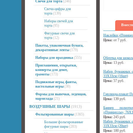
Свечи для торта
(246)
Свечи-цифры для
торта
(139)
Наборы свечей для
Вместе
торта
(95)
Фигурные свечи для
Наклейки «Принце
торта
(12)
Цена:
от
7
руб.
Пакеты, упаковочная бумага,
декоративные ленты
(179)
Наборы для праздника
(555)
Обертка для шокол
Цена:
13
руб.
Приглашения, открытки,
конверты для денег,
Набор бумажных с
грамоты
(173)
33Х33см (16шт)
Цена:
57
руб.
Подвижные игры, фанты,
настольные игры
(30)
Формы для выпечки, леденцов,
Гирлянда-плакат П
мармелада
(21)
Цена:
139
руб.
ВОЗДУШНЫЕ ШАРЫ
(1913)
Баннер полиэт
«Принцессы», 76Х
Фольгированные шары
(1365)
Цена:
245
руб.
Набор бумажных с
Большие фольгированные
33Х33см (20шт)
фигурные шары
(283)
Цена:
180
руб.