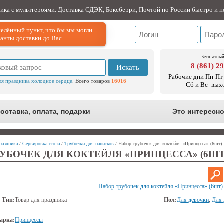
ника с мультгероями. Доставка СДЭК, Боксберри, Почтой по России быстро и н
елённый пункт, что бы мы могли
анты доставки до Вас.
Бесплатный
8 (861) 2
Искать
Рабочие дни Пн-Пт 
ля праздника холодное сердце
. Всего товаров
16016
Сб и Вс -вых
оставка, оплата, подарки
Это интересн
раздника
/
Сервировка стола
/
Трубочки для напитков
/ Набор трубочек для коктейля «Принцесса» (6шт)
УБОЧЕК ДЛЯ КОКТЕЙЛЯ «ПРИНЦЕССА» (6ШТ
Набор трубочек для коктейля «Принцесса» (6шт)
Тип:
Товар для праздника
Пол:
Для девочки
,
Для 
арка:
Принцессы