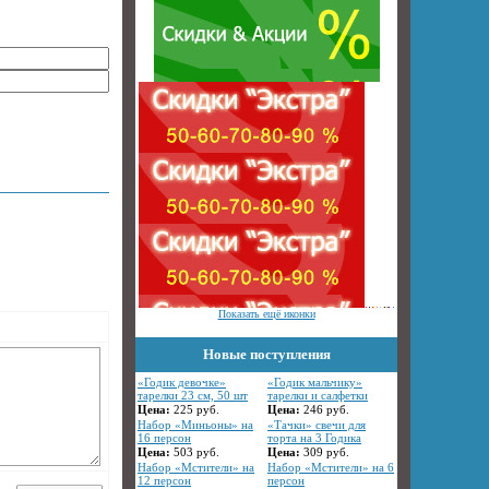
Показать ещё иконки
Новые поступления
«Годик девочке»
«Годик мальчику»
тарелки 23 см, 50 шт
тарелки и салфетки
Цена:
225
руб.
Цена:
246
руб.
Набор «Миньоны» на
«Тачки» свечи для
16 персон
торта на 3 Годика
Цена:
503
руб.
Цена:
309
руб.
Набор «Мстители» на
Набор «Мстители» на 6
12 персон
персон