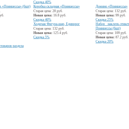
Скидка 40%
в «Принцессы» (6шт)
Коробка складная «Принцессы»
Домино «Принцессы»
.
Старая цена:
28
руб.
Старая цена:
132
руб.
уб.
Новая цена:
16.8
руб.
Новая цена:
99
руб.
Скидка 40%
Скидка 25%
Ходячая Фигура-шар, Единорог
Набор наклеек-этик
Принцессы (6шт)
Старая цена:
132
руб.
Новая цена:
125.4
руб.
Старая цена:
109
руб.
Скидка 5%
Новая цена:
87.2
руб.
Скидка 20%
 товаров раздела