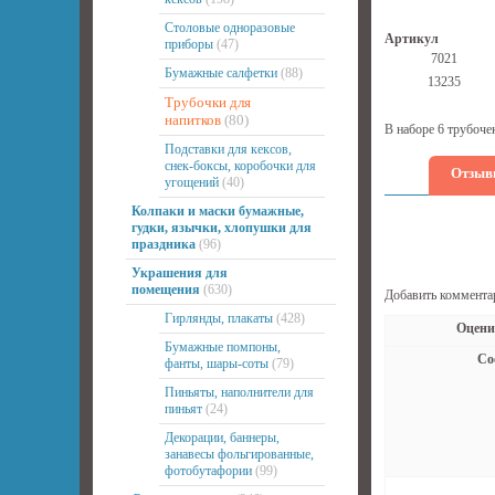
Столовые одноразовые
Артикул
приборы
(47)
7021
Бумажные салфетки
(88)
13235
Трубочки для
напитков
(80)
В наборе 6 трубоче
Подставки для кексов,
снек-боксы, коробочки для
Отзыв
угощений
(40)
Колпаки и маски бумажные,
гудки, язычки, хлопушки для
праздника
(96)
Украшения для
помещения
(630)
Добавить коммента
Гирлянды, плакаты
(428)
Оцени
Бумажные помпоны,
Со
фанты, шары-соты
(79)
Пиньяты, наполнители для
пиньят
(24)
Декорации, баннеры,
занавесы фольгированные,
фотобутафории
(99)