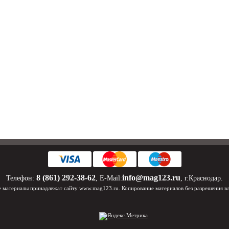
8 (861) 292-38-62
info@mag123.ru
Телефон:
, E-Mail:
, г.Краснодар.
 материалы принадлежат сайту www.mag123.ru. Копирование материалов без разрешения в