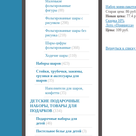
Маленькие
фольгированные
Набор мини-пакето
фигуры
(88)
Старая цена:
86
руб
Новая цена:
77.4
р
Фольгированные шары с
Скидка 10%
рисунком
(298)
Лото «Принцесса»
Цена:
109
руб.
Фольгированные шары без
рисунка
(218)
Шары-цифры
фольгированные
(368)
Вернуться к списку
Ходячие шары
(110)
Наборы шаров
(423)
Стойки, трубочки, зажимы,
грузики и аксессуары для
шаров
(35)
Наполнители для шаров,
конфетти
(35)
ДЕТСКИЕ ПОДАРОЧНЫЕ
НАБОРЫ, ТОВАРЫ ДЛЯ
ПОДАРКОВ
(334)
Подарочные наборы для
детей
(46)
Постельное белье для детей
(3)