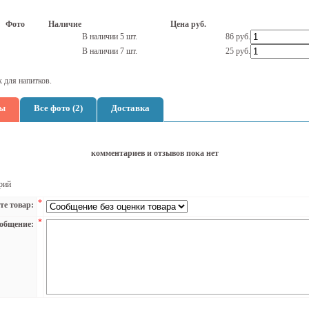
Фото
Наличие
Цена руб.
В наличии 5 шт.
86
руб.
В наличии 7 шт.
25
руб.
к для напитков.
ы
Все фото (2)
Доставка
комментариев и отзывов пока нет
рий
*
те товар:
*
общение: