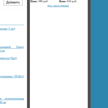
Цена:
580
руб.
Цена:
634
руб.
Весь список новинок
елтая (1 шт)
рованный Happy
41см
инцессы (6шт)
ественница (DORA)
ая полиэтиленовая
80 см