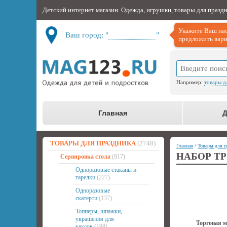
Детский интернет магазин. Одежда, игрушки, товары для празд
Укажите Ваш нас
Ваш город: "
Не определён
"
предложить вари
Например:
товары д
Главная
Д
ТОВАРЫ ДЛЯ ПРАЗДНИКА
(2748)
Главная
/
Товары для п
НАБОР ТР
Сервировка стола
(817)
Одноразовые стаканы и
тарелки
(227)
Одноразовые
скатерти
(137)
Топперы, шпажки,
украшения для
Торговая м
кексов
(198)