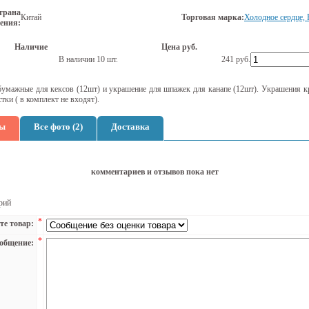
трана
Китай
Торговая марка:
Холодное сердце, 
ения:
Наличие
Цена руб.
В наличии 10 шт.
241
руб.
 бумажные для кексов (12шт) и украшение для шпажек для канапе (12шт). Украшения к
тки ( в комплект не входят).
ы
Все фото (2)
Доставка
комментариев и отзывов пока нет
рий
*
те товар:
*
общение: