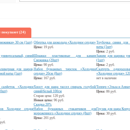
 покупают (24)
ежинки» 30 см (1шт)
Обертка для шоколада «Холодное сердце»
Трубочка синяя для
ваты (1шт)
Цена:
19
руб.
Цена:
2
руб.
универсальный, синий
Шпажки пластиковые для канапе
Зажим для шарика ун
Снежинка (20шт)
(1шт)
Цена:
90
руб.
Цена:
2
руб.
олимерная для шаров,
Набор бумажных тарелок «Холодное
Скатерть одноразов
ной ваты (1шт)
сердце» 20см (8шт)
«Холодное сердце» 1
Цена:
167
руб.
нет в наличии
салфеток «Холодное
Хвост для шара тассел спираль голубой/
Топпер «Эльза и Анна»
20шт)
синий/белый 100см
Цена:
86
руб.
Старая цена:
120
руб.
Новая цена:
96
руб.
Скидка 20%
тов Холодное сердце
Набор бумажных стаканчиков для
Грузик для шара Конус
мороженного «Холодное сердце» (8шт)
Цена:
30
руб.
.
Цена:
201
руб.
руб.