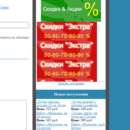
Frozen
репятся на обычные
Показать ещё иконки
Новые поступления
«Годик девочке»
«Годик мальчику»
тарелки 23 см, 50 шт
тарелки и салфетки
Цена:
225
руб.
Цена:
246
руб.
Набор «Миньоны» на
«Тачки» свечи для
16 персон
торта на 3 Годика
Цена:
503
руб.
Цена:
309
руб.
Набор «Мстители» на
Набор «Мстители» на 6
12 персон
персон