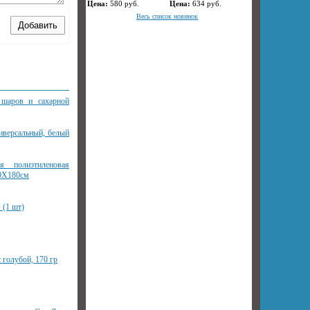
Цена:
580
руб.
Цена:
634
руб.
Весь список новинок
 шаров и сахарной
иверсальный, белый
ая полиэтиленовая
20Х180см
 (1 шт)
 голубой, 170 гр