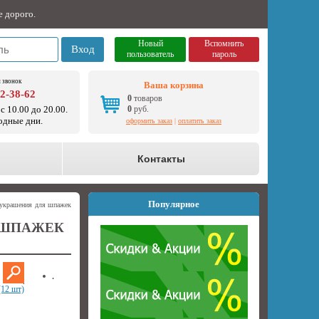
е дорого.
Новый
Вспомнить
Вход
пользователь
пароль
 звонок
Ваша корзина
92-38-62
0
товаров
с 10.00 до 20.00.
0
руб.
одные дни.
оформить заказ
|
оплатить заказ
о
Контакты
Популярное
и украшения для шпажек
 ШПАЖЕК
(12 шт)