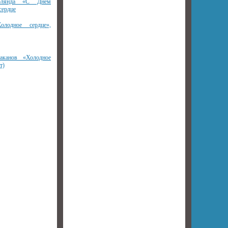
ирлянда «С Днем
сердце
олодное сердце»,
аканов «Холодное
т)