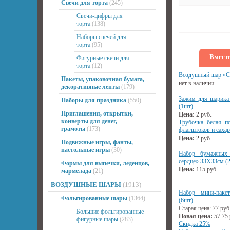
Свечи для торта
(245)
Свечи-цифры для
торта
(138)
Наборы свечей для
торта
(95)
Вместе
Фигурные свечи для
торта
(12)
Воздушный шар «Сн
Пакеты, упаковочная бумага,
нет в наличии
декоративные ленты
(179)
Зажим для шарика 
Наборы для праздника
(550)
(1шт)
Приглашения, открытки,
Цена:
2
руб.
конверты для денег,
Трубочка белая п
грамоты
(173)
флагштоков и сахар
Цена:
2
руб.
Подвижные игры, фанты,
настольные игры
(30)
Набор бумажных 
сердце» 33Х33см (
Формы для выпечки, леденцов,
Цена:
115
руб.
мармелада
(21)
ВОЗДУШНЫЕ ШАРЫ
(1913)
Набор мини-паке
Фольгированные шары
(1364)
(6шт)
Старая цена:
77
руб
Большие фольгированные
Новая цена:
57.75
фигурные шары
(283)
Скидка 25%