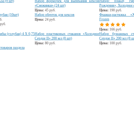
за (9 шт)
Набор формочек для выпекания кексов
Набор: плакат, г
«Снежинки» (24 шт)
Рождения», Холодное 
Цена:
45
руб.
Цена:
190
руб.
лубая (10шт)
Набор оберток для кексов
Флажки-растяжка «Х
Frozen
б.
Цена:
24
руб.
руб.
Цена:
166
руб.
ибы (голубая) 4 Х 0,75
Набор пластиковых стаканов «Холодное
Набор бумажных ст
Сердце II» 200 мл (8 шт)
Сердце II» 200 мл (8 ш
Цена:
80
руб.
Цена:
100
руб.
 товаров раздела