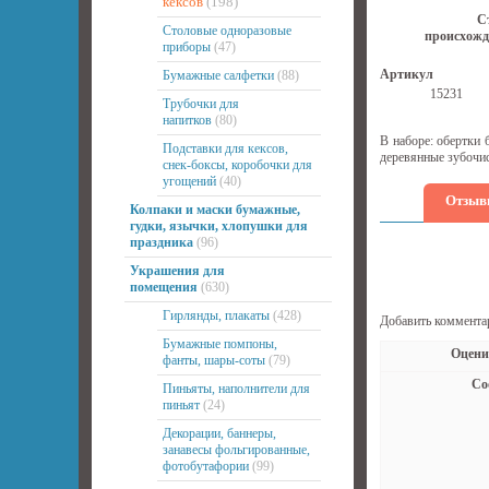
кексов
(198)
С
Столовые одноразовые
происхожд
приборы
(47)
Артикул
Бумажные салфетки
(88)
15231
Трубочки для
напитков
(80)
В наборе: обертки
Подставки для кексов,
деревянные зубочис
снек-боксы, коробочки для
угощений
(40)
Отзыв
Колпаки и маски бумажные,
гудки, язычки, хлопушки для
праздника
(96)
Украшения для
помещения
(630)
Гирлянды, плакаты
(428)
Добавить коммента
Бумажные помпоны,
Оцени
фанты, шары-соты
(79)
Со
Пиньяты, наполнители для
пиньят
(24)
Декорации, баннеры,
занавесы фольгированные,
фотобутафории
(99)