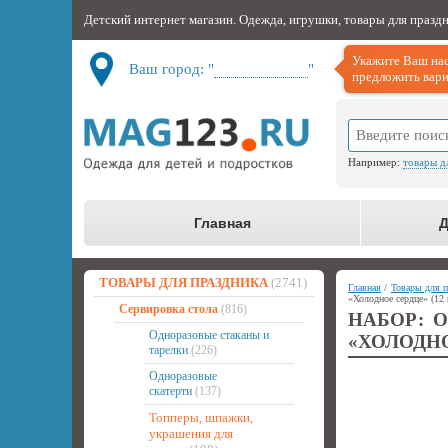
Детский интернет магазин. Одежда, игрушки, товары для празд
Укажите Ваш нас
Ваш город: "
Не определён
"
предложить вари
Например:
товары д
Главная
Д
ТОВАРЫ ДЛЯ ПРАЗДНИКА
(2741)
Главная
/
Товары для п
«Холодное сердце» (12
Сервировка стола
(816)
НАБОР: 
Одноразовые стаканы и
«ХОЛОДНО
тарелки
(226)
Одноразовые
скатерти
(137)
Топперы, шпажки,
украшения для