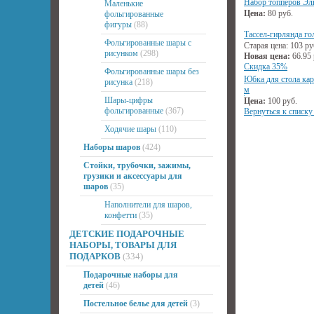
Набор топперов Эль
Маленькие
Цена:
80
руб.
фольгированные
фигуры
(88)
Тассел-гирлянда го
Фольгированные шары с
Старая цена:
103
ру
рисунком
(298)
Новая цена:
66.95
Скидка 35%
Фольгированные шары без
Юбка для стола кар
рисунка
(218)
м
Шары-цифры
Цена:
100
руб.
фольгированные
(367)
Вернуться к списку
Ходячие шары
(110)
Наборы шаров
(424)
Стойки, трубочки, зажимы,
грузики и аксессуары для
шаров
(35)
Наполнители для шаров,
конфетти
(35)
ДЕТСКИЕ ПОДАРОЧНЫЕ
НАБОРЫ, ТОВАРЫ ДЛЯ
ПОДАРКОВ
(334)
Подарочные наборы для
детей
(46)
Постельное белье для детей
(3)