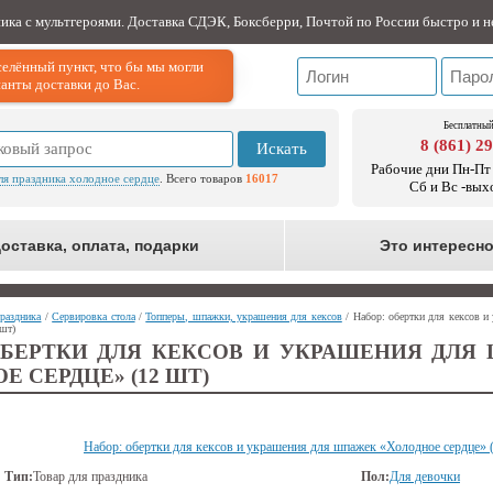
ника с мультгероями. Доставка СДЭК, Боксберри, Почтой по России быстро и н
елённый пункт, что бы мы могли
анты доставки до Вас.
Бесплатный
8 (861) 2
Искать
Рабочие дни Пн-Пт 
ля праздника холодное сердце
. Всего товаров
16017
Сб и Вс -вых
оставка, оплата, подарки
Это интересн
раздника
/
Сервировка стола
/
Топперы, шпажки, украшения для кексов
/ Набор: обертки для кексов 
 шт)
ОБЕРТКИ ДЛЯ КЕКСОВ И УКРАШЕНИЯ ДЛЯ
Е СЕРДЦЕ» (12 ШТ)
Набор: обертки для кексов и украшения для шпажек «Холодное сердце» 
Тип:
Товар для праздника
Пол:
Для девочки