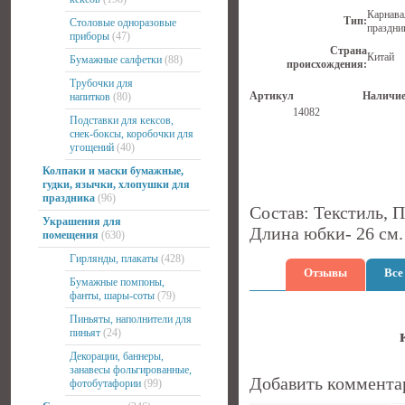
Карнава
Тип:
Столовые одноразовые
праздни
приборы
(47)
Страна
Китай
Бумажные салфетки
(88)
происхождения:
Трубочки для
Артикул
Наличи
напитков
(80)
14082
Подставки для кексов,
снек-боксы, коробочки для
угощений
(40)
Колпаки и маски бумажные,
гудки, язычки, хлопушки для
праздника
(96)
Состав: Текстиль, 
Украшения для
Длина юбки- 26 см.
помещения
(630)
Гирлянды, плакаты
(428)
Отзывы
Все
Бумажные помпоны,
фанты, шары-соты
(79)
Пиньяты, наполнители для
пиньят
(24)
Декорации, баннеры,
занавесы фольгированные,
Добавить коммента
фотобутафории
(99)