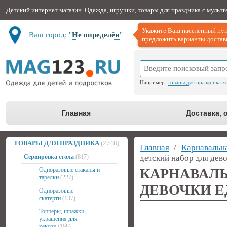
Детский интернет магазин. Одежда, игрушки, товары для праздника с мульт
Укажите Ваш населённый пун
Ваш город: "
Не определён
"
предложить варианты доставк
Например:
товары для праздника х
Главная
Доставка, 
ТОВАРЫ ДЛЯ ПРАЗДНИКА
(2748)
Главная
/
Карнавальн
Сервировка стола
(817)
детский набор для дев
КАРНАВАЛ
Одноразовые стаканы и
тарелки
(227)
ДЕВОЧКИ Е
Одноразовые
скатерти
(137)
Топперы, шпажки,
украшения для
кексов
(198)