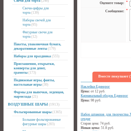
Свечи для торта
(246)
*
Оцените товар:
Свечи-цифры для
*
Сообщение:
торта
(139)
Наборы свечей для
торта
(95)
Фигурные свечи для
торта
(12)
Пакеты, упаковочная бумага,
декоративные ленты
(179)
Наборы для праздника
(555)
Приглашения, открытки,
конверты для денег,
грамоты
(173)
Вместе покупают (
Подвижные игры, фанты,
настольные игры
(30)
Наклейки Единорог
Цена:
от
12
руб.
Формы для выпечки, леденцов,
Карнавальный ободок Единорог
мармелада
(21)
Цена:
98
руб.
ВОЗДУШНЫЕ ШАРЫ
(1913)
Фольгированные шары
(1365)
Набор штампов для творчества 
сердце
Большие фольгированные
Старая цена:
74
руб.
фигурные шары
(283)
Новая цена:
51.8
руб.