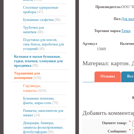
Производитель:
ООО "И
Столовые одноразовые
приборы
(47)
Пол:
Для мал
Бумажные салфетки
(88)
Трубочки для
Торговая марка:
Тачки
напитков
(80)
Подставки для кексов,
Артикул
Наличи
снек-боксы, коробочки для
угощений
(40)
15669
Колпаки и маски бумажные,
гудки, язычки, хлопушки для
Материал: картон. 
праздника
(96)
Украшения для
Отзывы
Все
помещения
(630)
Гирлянды,
плакаты
(428)
Бумажные помпоны,
фанты, шары-соты
(79)
Пиньяты, наполнители для
Добавить коммента
пиньят
(24)
*
Декорации, баннеры,
Оцените товар:
занавесы фольгированные,
*
Сообщение:
фотобутафории
(99)