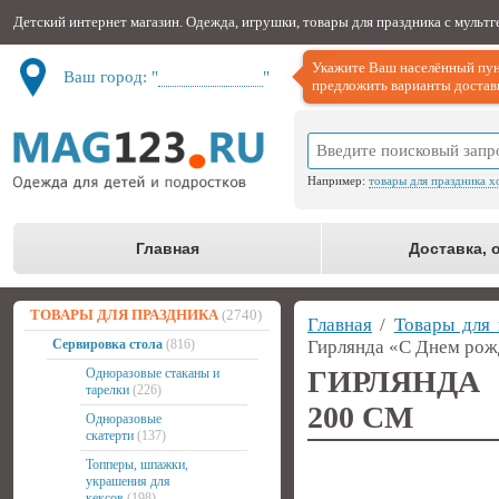
Детский интернет магазин. Одежда, игрушки, товары для праздника с мульт
Укажите Ваш населённый пун
Ваш город: "
Не определён
"
предложить варианты доставк
Например:
товары для праздника х
Главная
Доставка, 
ТОВАРЫ ДЛЯ ПРАЗДНИКА
(2740)
Главная
/
Товары для 
Сервировка стола
(816)
Гирлянда «С Днем рожд
ГИРЛЯНДА 
Одноразовые стаканы и
тарелки
(226)
200 СМ
Одноразовые
скатерти
(137)
Топперы, шпажки,
украшения для
кексов
(198)