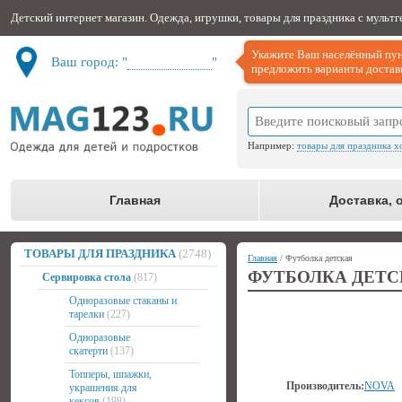
Детский интернет магазин. Одежда, игрушки, товары для праздника с мульт
Укажите Ваш населённый пун
Ваш город: "
Не определён
"
предложить варианты доставк
Например:
товары для праздника х
Главная
Доставка, 
ТОВАРЫ ДЛЯ ПРАЗДНИКА
(2748)
Главная
/ Футболка детская
ФУТБОЛКА ДЕТС
Сервировка стола
(817)
Одноразовые стаканы и
тарелки
(227)
Одноразовые
скатерти
(137)
Топперы, шпажки,
Производитель:
NOVA
украшения для
кексов
(198)