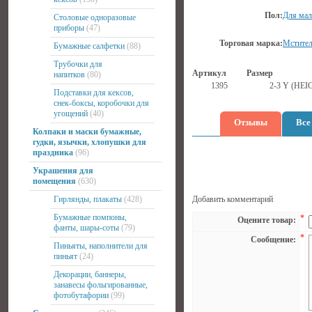
Пол:
Для мал
Столовые одноразовые
приборы
(47)
Торговая марка:
Мстите
Бумажные салфетки
(88)
Трубочки для
Артикул
Размер
напитков
(80)
1395
2-3 Y (HEI
Подставки для кексов,
снек-боксы, коробочки для
угощений
(40)
Отзывы
Все
Колпаки и маски бумажные,
гудки, язычки, хлопушки для
праздника
(96)
Украшения для
помещения
(630)
Гирлянды, плакаты
(428)
Добавить комментарий
Бумажные помпоны,
*
Оцените товар:
фанты, шары-соты
(79)
*
Сообщение:
Пиньяты, наполнители для
пиньят
(24)
Декорации, баннеры,
занавесы фольгированные,
фотобутафории
(99)