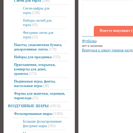
Свечи для торта
(246)
Свечи-цифры для
торта
(139)
Наборы свечей для
торта
(95)
Вместе покупают (
Фигурные свечи для
торта
(12)
Футболка
Пакеты, упаковочная бумага,
нет в наличии
декоративные ленты
(179)
Вернуться к списку товаров разде
Наборы для праздника
(555)
Приглашения, открытки,
конверты для денег,
грамоты
(173)
Подвижные игры, фанты,
настольные игры
(30)
Формы для выпечки, леденцов,
мармелада
(21)
ВОЗДУШНЫЕ ШАРЫ
(1913)
Фольгированные шары
(1365)
Большие фольгированные
фигурные шары
(283)