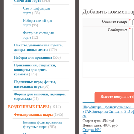
Свечи для торта
(245)
Свечи-цифры для
Добавить коммента
торта
(138)
Наборы свечей для
*
Оцените товар:
торта
(95)
*
Сообщение:
Фигурные свечи для
торта
(12)
Пакеты, упаковочная бумага,
декоративные ленты
(179)
Наборы для праздника
(553)
Приглашения, открытки,
конверты для денег,
грамоты
(173)
Подвижные игры, фанты,
настольные игры
(30)
Формы для выпечки, леденцов,
Вместе покупают (
мармелада
(21)
ВОЗДУШНЫЕ ШАРЫ
(1914)
Шар-фигура фольгированный 
STAR Звездочка Спящая», 3-D эф
Фольгированные шары
(1365)
см
Старая цена:
454
руб.
Большие фольгированные
Новая цена:
408.6
руб.
фигурные шары
(283)
Скидка 10%