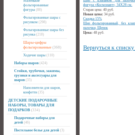
Шар с клапаном для палочки
Маленькие
фигура «Космонавт», 34Х28 см.
фольгированные
фигуры
(88)
Старая цена:
40
руб.
Новая цена:
34
руб.
Фольгированные шары с
Скидка 15%
рисунком
(298)
Шар фольгированный, без клап
палочки, Щенок
Фольгированные шары без
Цена:
48
руб.
рисунка
(218)
Шары-цифры
Вернуться к списку
фольгированные
(368)
Ходячие шары
(110)
Наборы шаров
(424)
Стойки, трубочки, зажимы,
грузики и аксессуары для
шаров
(35)
Наполнители для шаров,
конфетти
(35)
ДЕТСКИЕ ПОДАРОЧНЫЕ
НАБОРЫ, ТОВАРЫ ДЛЯ
ПОДАРКОВ
(334)
Подарочные наборы для
детей
(46)
Постельное белье для детей
(3)