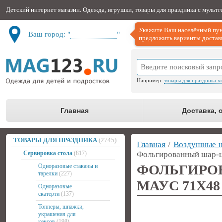
Детский интернет магазин. Одежда, игрушки, товары для праздника с мульт
Укажите Ваш населённый пун
Ваш город: "
Не определён
"
предложить варианты доставк
Например:
товары для праздника х
Главная
Доставка, 
ТОВАРЫ ДЛЯ ПРАЗДНИКА
(2745)
Главная
/
Воздушные 
Сервировка стола
(817)
Фольгированный шар-ц
ФОЛЬГИРО
Одноразовые стаканы и
тарелки
(227)
МАУС 71Х48
Одноразовые
скатерти
(137)
Топперы, шпажки,
украшения для
кексов
(198)