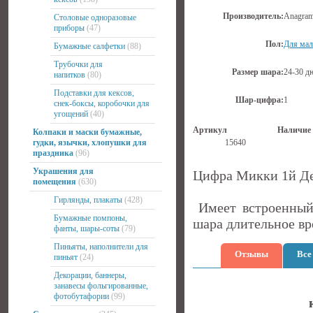
Производитель:
Anagra
Столовые одноразовые
приборы
(47)
Пол:
Для мал
Бумажные салфетки
(88)
Трубочки для
Размер шара:
24-30 д
напитков
(80)
Подставки для кексов,
Шар-цифра:
1
снек-боксы, коробочки для
угощений
(40)
Артикул
Наличие
Колпаки и маски бумажные,
гудки, язычки, хлопушки для
15640
праздника
(96)
Украшения для
Цифра Микки 1й Де
помещения
(630)
Гирлянды, плакаты
(428)
Имеет встроенный 
Бумажные помпоны,
шара длительное вр
фанты, шары-соты
(79)
Пиньяты, наполнители для
Отзывы
Все
пиньят
(24)
Декорации, баннеры,
занавесы фольгированные,
фотобутафории
(99)