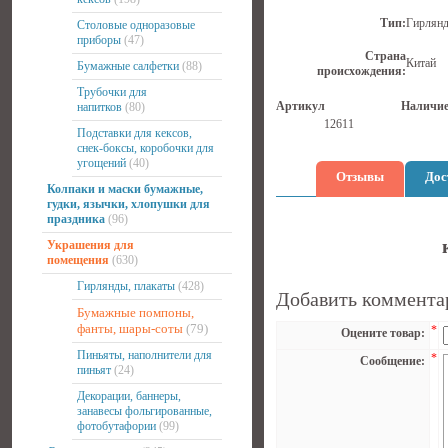
Тип:
Гирлянд
Столовые одноразовые
приборы
(47)
Страна
Китай
Бумажные салфетки
(88)
происхождения:
Трубочки для
Артикул
Наличи
напитков
(80)
12611
Подставки для кексов,
снек-боксы, коробочки для
угощений
(40)
Отзывы
Дос
Колпаки и маски бумажные,
гудки, язычки, хлопушки для
праздника
(96)
Украшения для
помещения
(630)
Гирлянды, плакаты
(428)
Добавить коммента
Бумажные помпоны,
фанты, шары-соты
(79)
*
Оцените товар:
Пиньяты, наполнители для
*
Сообщение:
пиньят
(24)
Декорации, баннеры,
занавесы фольгированные,
фотобутафории
(99)