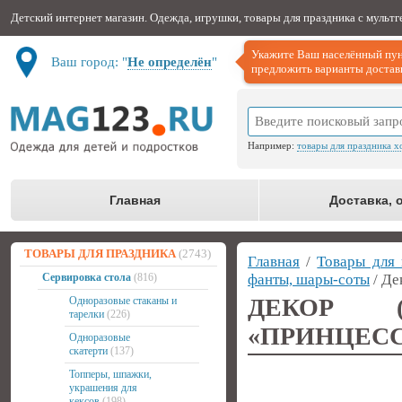
Детский интернет магазин. Одежда, игрушки, товары для праздника с мульт
Укажите Ваш населённый пун
Ваш город: "
Не определён
"
предложить варианты доставк
Например:
товары для праздника х
Главная
Доставка, 
ТОВАРЫ ДЛЯ ПРАЗДНИКА
(2743)
Главная
/
Товары для 
Сервировка стола
(816)
фанты, шары-соты
/ Де
ДЕКОР (
Одноразовые стаканы и
тарелки
(226)
«ПРИНЦЕСС
Одноразовые
скатерти
(137)
Топперы, шпажки,
украшения для
кексов
(198)