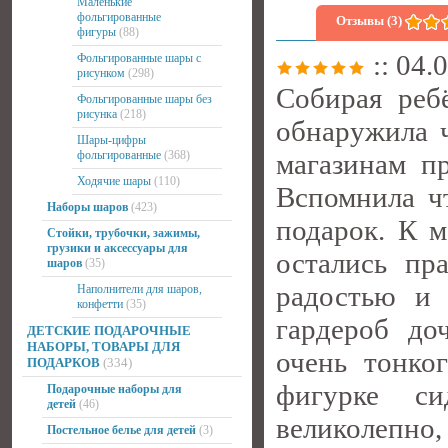
Маленькие
фольгированные
Отзывы (3)
фигуры
(88)
:: 04.
Фольгированные шары с
рисунком
(298)
Собирая реб
Фольгированные шары без
рисунка
(218)
обнаружила 
Шары-цифры
фольгированные
(368)
магазинам п
Ходячие шары
(110)
Вспомнила ч
Наборы шаров
(423)
подарок. К 
Стойки, трубочки, зажимы,
грузики и аксессуары для
остались пр
шаров
(35)
радостью и 
Наполнители для шаров,
конфетти
(35)
гардероб до
ДЕТСКИЕ ПОДАРОЧНЫЕ
НАБОРЫ, ТОВАРЫ ДЛЯ
очень тонко
ПОДАРКОВ
(334)
фигурке си
Подарочные наборы для
детей
(46)
великолепно
Постельное белье для детей
(3)