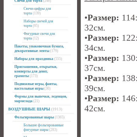
Свечи для торта
(246)
Свечи-цифры для
торта
(139)
•
Размер:
114:
Наборы свечей для
32см.
торта
(95)
Фигурные свечи для
•
Размер:
122:
торта
(12)
34см.
Пакеты, упаковочная бумага,
декоративные ленты
(179)
•
Размер:
130:
Наборы для праздника
(555)
37см.
Приглашения, открытки,
конверты для денег,
•
Размер:
138:
грамоты
(173)
Подвижные игры, фанты,
39см.
настольные игры
(30)
•
Размер:
146:
Формы для выпечки, леденцов,
мармелада
(21)
42см.
ВОЗДУШНЫЕ ШАРЫ
(1913)
Фольгированные шары
(1365)
Большие фольгированные
фигурные шары
(283)