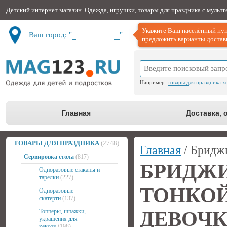
Детский интернет магазин. Одежда, игрушки, товары для праздника с мульт
Укажите Ваш населённый пун
Ваш город: "
Не определён
"
предложить варианты доставк
Например:
товары для праздника х
Главная
Доставка, 
ТОВАРЫ ДЛЯ ПРАЗДНИКА
(2748)
Главная
/ Бридж
Сервировка стола
(817)
БРИД
Одноразовые стаканы и
тарелки
(227)
ТОНК
Одноразовые
скатерти
(137)
Топперы, шпажки,
ДЕВОЧ
украшения для
кексов
(198)