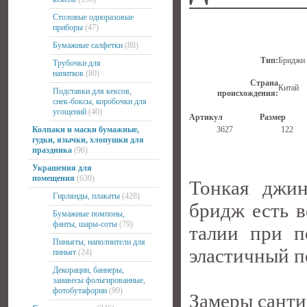
Столовые одноразовые
приборы
(47)
Бумажные салфетки
(88)
Тип:
Бриджи
Трубочки для
напитков
(80)
Страна
Китай
Подставки для кексов,
происхождения:
снек-боксы, коробочки для
угощений
(40)
Артикул
Размер
Колпаки и маски бумажные,
3627
122
гудки, язычки, хлопушки для
праздника
(96)
Украшения для
помещения
(630)
Тонкая джи
Гирлянды, плакаты
(428)
бридж есть 
Бумажные помпоны,
фанты, шары-соты
(79)
талии при п
Пиньяты, наполнители для
эластичный по
пиньят
(24)
Декорации, баннеры,
занавесы фольгированные,
фотобутафории
(99)
Замеры санти