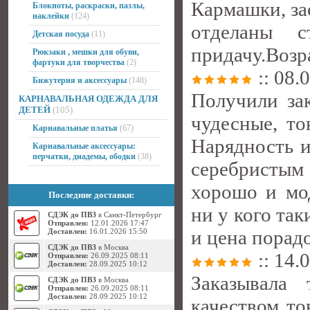
Кармашки, за
Блокноты, раскраски, пазлы,
наклейки
(124)
отделаны 
Детская посуда
(11)
придачу.Возра
Рюкзаки , мешки для обуви,
фартуки для творчества
(2)
:: 08.
Бижутерия и аксессуары
(148)
Получили зак
КАРНАВАЛЬНАЯ ОДЕЖДА ДЛЯ
ДЕТЕЙ
(105)
чудесные, то
Карнавальные платья
(67)
Нарядность и
Карнавальные аксессуары:
перчатки, диадемы, ободки
(38)
серебристым
хорошо и мод
Последние доставки:
ни у кого так
СДЭК до ПВЗ
в Санкт-Петербург
Отправлен:
12.01.2026 17:47
и цена порадо
Доставлен:
16.01.2026 15:50
СДЭК до ПВЗ
в Москва
:: 14.
Отправлен:
26.09.2025 08:11
Доставлен:
28.09.2025 10:12
Заказывала
СДЭК до ПВЗ
в Москва
Отправлен:
26.09.2025 08:11
Доставлен:
28.09.2025 10:12
качеством то