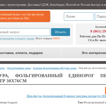
ника с мультгероями. Доставка СДЭК, Боксберри, Почтой по России быстро и н
елённый пункт, что бы мы могли
анты доставки до Вас.
Бесплатный
8 (861) 2
Искать
Рабочие дни Пн-Пт 
ля праздника холодное сердце
. Всего товаров
16016
Сб и Вс -вых
оставка, оплата, подарки
Это интересн
шары
/
Фольгированные шары
/
Большие фольгированные фигурные шары
/ Шар-фигура, фольгирован
ГУРА, ФОЛЬГИРОВАННЫЙ ЕДИНОРОГ П
ТР 30Х76СМ
Шар-фигура, фольгированный Единорог переливы перламутр 30
тель:
Anagram
Тип:
Фольгированный 