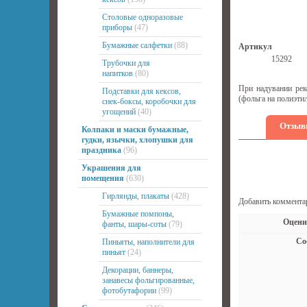
Столовые одноразовые
приборы
(47)
Бумажные салфетки
(88)
Артикул
15292
Трубочки для
напитков
(80)
При надувании рек
Подставки для кексов,
(фольга на полиэти
снек-боксы, коробочки для
угощений
(40)
Отзыв
Колпаки и маски бумажные,
гудки, язычки, хлопушки для
праздника
(96)
Украшения для
помещения
(630)
Гирлянды, плакаты
(428)
Добавить коммента
Бумажные помпоны,
Оцени
фанты, шары-соты
(79)
Со
Пиньяты, наполнители для
пиньят
(24)
Декорации, баннеры,
занавесы фольгированные,
фотобутафории
(99)