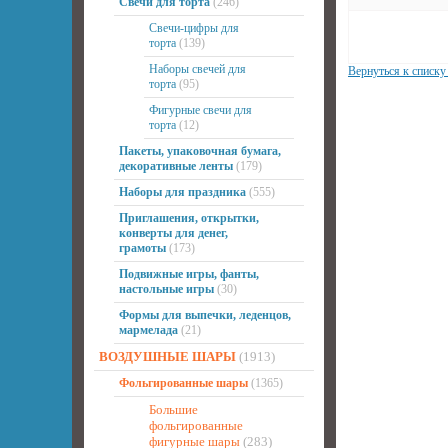
Свечи для торта
(246)
Свечи-цифры для
торта
(139)
Наборы свечей для
Вернуться к списку
торта
(95)
Фигурные свечи для
торта
(12)
Пакеты, упаковочная бумага,
декоративные ленты
(179)
Наборы для праздника
(555)
Приглашения, открытки,
конверты для денег,
грамоты
(173)
Подвижные игры, фанты,
настольные игры
(30)
Формы для выпечки, леденцов,
мармелада
(21)
ВОЗДУШНЫЕ ШАРЫ
(1913)
Фольгированные шары
(1365)
Большие
фольгированные
фигурные шары
(283)