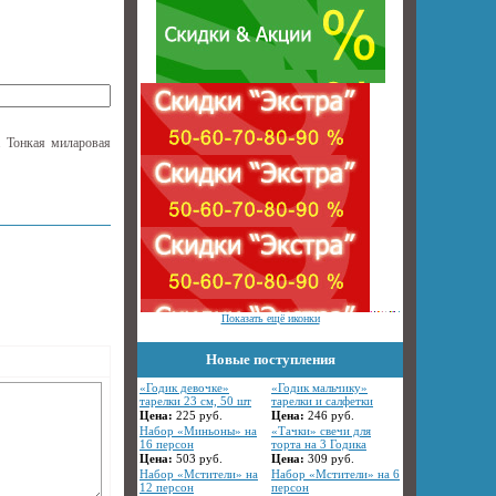
. Тонкая миларовая
Показать ещё иконки
Новые поступления
«Годик девочке»
«Годик мальчику»
тарелки 23 см, 50 шт
тарелки и салфетки
Цена:
225
руб.
Цена:
246
руб.
Набор «Миньоны» на
«Тачки» свечи для
16 персон
торта на 3 Годика
Цена:
503
руб.
Цена:
309
руб.
Набор «Мстители» на
Набор «Мстители» на 6
12 персон
персон