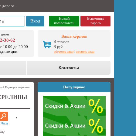
е дорого.
Новый
Вспомнить
Вход
пользователь
пароль
 звонок
Ваша корзина
92-38-62
0
товаров
с 10.00 до 20.00.
0
руб.
одные дни.
оформить заказ
|
оплатить заказ
о
Контакты
Популярное
ный Единорог переливы
ЕРЕЛИВЫ
Х76см
шар