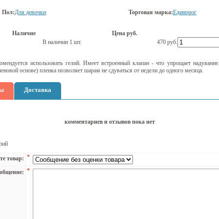
Пол:
Для девочки
Торговая марка:
Единорог
Наличие
Цена руб.
В наличии 1 шт.
470
руб.
омендуется использовать гелий. Имеет встроенный клапан - что упрощает надувание
леновой основе) пленка позволяет шарам не сдуваться от недели до одного месяца.
ы
Доставка
комментариев и отзывов пока нет
рий
*
те товар:
*
общение: