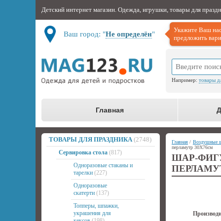
Детский интернет магазин. Одежда, игрушки, товары для празд
Укажите Ваш нас
Ваш город: "
Не определён
"
предложить вари
Например:
товары д
Главная
Д
ТОВАРЫ ДЛЯ ПРАЗДНИКА
(2748)
Главная
/
Воздушные 
перламутр 30Х76см
Сервировка стола
(817)
ШАР-ФИ
Одноразовые стаканы и
ПЕРЛАМУ
тарелки
(227)
Одноразовые
скатерти
(137)
Топперы, шпажки,
украшения для
Производи
кексов
(198)