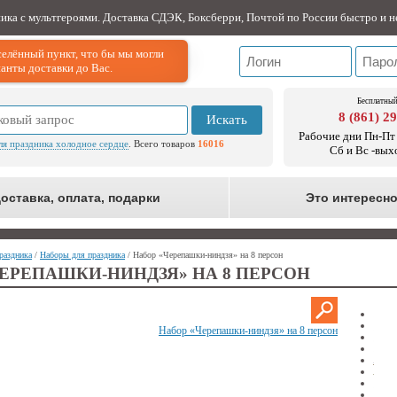
ника с мультгероями. Доставка СДЭК, Боксберри, Почтой по России быстро и н
елённый пункт, что бы мы могли
анты доставки до Вас.
Бесплатный
8 (861) 2
Искать
Рабочие дни Пн-Пт 
ля праздника холодное сердце
. Всего товаров
16016
Сб и Вс -вых
оставка, оплата, подарки
Это интересн
раздника
/
Наборы для праздника
/ Набор «Черепашки-ниндзя» на 8 персон
ЕРЕПАШКИ-НИНДЗЯ» НА 8 ПЕРСОН
Набор «Черепашки-ниндзя» на 8 персон