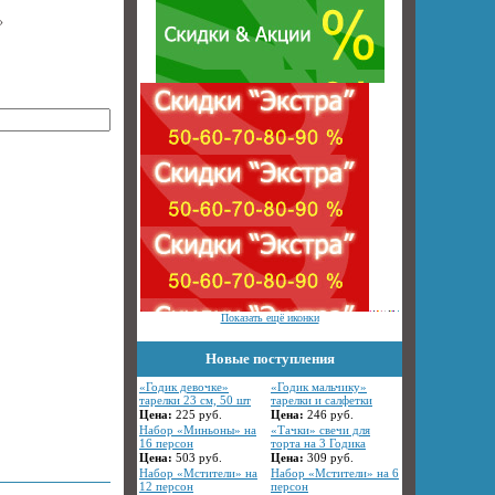
»
Показать ещё иконки
Новые поступления
«Годик девочке»
«Годик мальчику»
тарелки 23 см, 50 шт
тарелки и салфетки
Цена:
225
руб.
Цена:
246
руб.
Набор «Миньоны» на
«Тачки» свечи для
16 персон
торта на 3 Годика
Цена:
503
руб.
Цена:
309
руб.
Набор «Мстители» на
Набор «Мстители» на 6
12 персон
персон