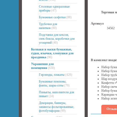
Столовые одноразовые
приборы
(47)
Торговая м
Бумажные салфетки
(88)
Артикул
Трубочки для
напитков
(80)
34562
Подставки для кексов,
снек-боксы, коробочки для
угощений
(40)
Колпаки и маски бумажные,
гудки, язычки, хлопушки для
праздника
(96)
В комплект входи
Украшения для
Набор бума
помещения
(630)
Набор бума
Гирлянды, плакаты
(428)
Набор труб
Шар воздуш
Бумажные помпоны,
Конфетти «Ч
фанты, шары-соты
(79)
Набор свече
Набор бума
Пиньяты, наполнители для
Карандаш ч
пиньят
(24)
Набор зелен
Декорации, баннеры,
занавесы фольгированные,
Отзыв
фотобутафории
(99)