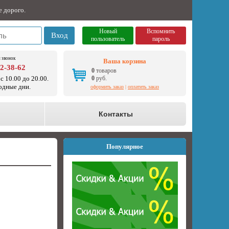
е дорого.
Новый
Вспомнить
Вход
пользователь
пароль
 звонок
Ваша корзина
92-38-62
0
товаров
с 10.00 до 20.00.
0
руб.
одные дни.
оформить заказ
|
оплатить заказ
о
Контакты
Популярное