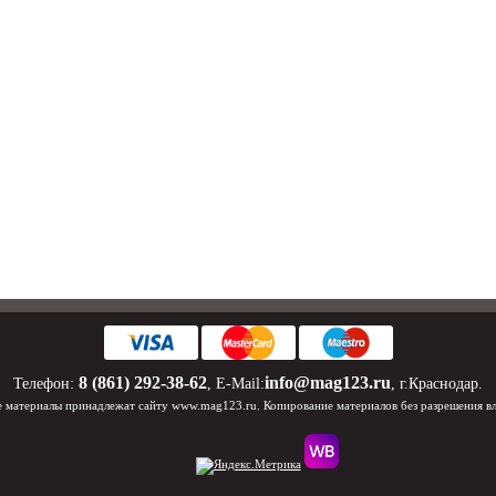
8 (861) 292-38-62
info@mag123.ru
Телефон:
, E-Mail:
, г.Краснодар.
 материалы принадлежат сайту www.mag123.ru. Копирование материалов без разрешения в