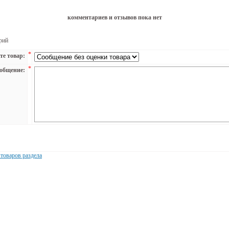
комментариев и отзывов пока нет
рий
*
те товар:
*
общение:
 товаров раздела