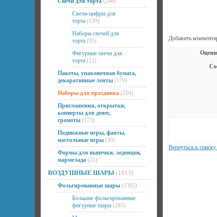
Свечи для торта
(246)
Свечи-цифры для
торта
(139)
Наборы свечей для
Добавить коммента
торта
(95)
Оцени
Фигурные свечи для
торта
(12)
Со
Пакеты, упаковочная бумага,
декоративные ленты
(179)
Наборы для праздника
(556)
Приглашения, открытки,
конверты для денег,
грамоты
(173)
Подвижные игры, фанты,
настольные игры
(30)
Вернуться к списку
Формы для выпечки, леденцов,
мармелада
(21)
ВОЗДУШНЫЕ ШАРЫ
(1913)
Фольгированные шары
(1365)
Большие фольгированные
фигурные шары
(283)