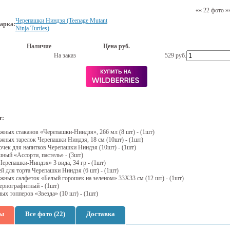
««
22 фото
»
Черепашки Ниндзя (Teenage Mutant
арка:
Ninja Turtles)
Наличие
Цена руб.
На заказ
529
руб.
т:
жных стаканов «Черепашки-Ниндзя», 266 мл (8 шт) - (1шт)
жных тарелок Черепашки Ниндзя, 18 см (10шт) - (1шт)
очек для напитков Черепашки Ниндзя (10шт) - (1шт)
ный «Ассорти, пастель» - (3шт)
ерепашки-Ниндзя» 3 вида, 34 гр - (1шт)
й для торта Черепашки Ниндзя (6 шт) - (1шт)
жных салфеток «Белый горошек на зеленом» 33Х33 см (12 шт) - (1шт)
ернографитный - (1шт)
ых топперов «Звезда» (10 шт) - (1шт)
ы
Все фото (22)
Доставка