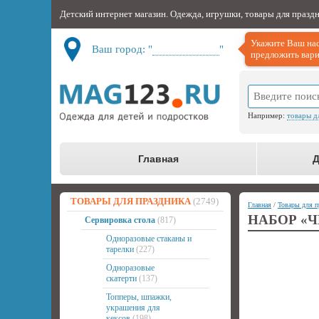
Детский интернет магазин. Одежда, игрушки, товары для празд
Укажите Ваш нас
Ваш город: "
Не определён
"
предложить вари
Например:
товары д
Главная
Д
ТОВАРЫ ДЛЯ ПРАЗДНИКА
(2749)
Главная
/
Товары для п
НАБОР «Ч
Сервировка стола
(817)
Одноразовые стаканы и
тарелки
(227)
Одноразовые
скатерти
(137)
Топперы, шпажки,
украшения для
кексов
(198)