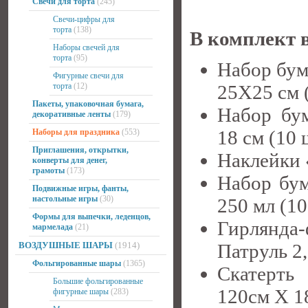
Свечи для торта
(245)
Свечи-цифры для
торта
(138)
В комплект 
Наборы свечей для
торта
(95)
Набор бум
Фигурные свечи для
торта
(12)
25Х25 см (
Пакеты, упаковочная бумага,
Набор бу
декоративные ленты
(179)
18 см (10 
Наборы для праздника
(553)
Приглашения, открытки,
Наклейки 
конверты для денег,
грамоты
(173)
Набор бу
Подвижные игры, фанты,
настольные игры
(30)
250 мл (10
Формы для выпечки, леденцов,
Гирлянда
мармелада
(21)
ВОЗДУШНЫЕ ШАРЫ
(1914)
Патруль 2,
Фольгированные шары
(1365)
Скатерть
Большие фольгированные
120см X 1
фигурные шары
(283)