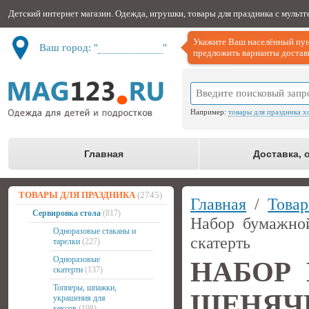
Детский интернет магазин. Одежда, игрушки, товары для праздника с мульт
Укажите Ваш населённый пун
Ваш город: "
Не определён
"
предложить варианты доставк
Например:
товары для праздника х
Главная
Доставка, 
ТОВАРЫ ДЛЯ ПРАЗДНИКА
(2745)
Главная
/
Това
Сервировка стола
(817)
Набор бумажно
Одноразовые стаканы и
скатерть
тарелки
(227)
Одноразовые
НАБОР
скатерти
(137)
Топперы, шпажки,
ЩЕНЯЧ
украшения для
кексов
(198)