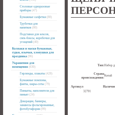
Столовые одноразовые
ПЕРСОН
приборы
(47)
Бумажные салфетки
(88)
Трубочки для
напитков
(80)
Подставки для кексов,
снек-боксы, коробочки для
угощений
(40)
Колпаки и маски бумажные,
гудки, язычки, хлопушки для
праздника
(96)
Украшения для
Тип:
Набор д
помещения
(630)
Гирлянды, плакаты
(428)
Страна
Китай
происхождения:
Бумажные помпоны,
фанты, шары-соты
(79)
Артикул
Наличи
Пиньяты, наполнители для
32791
пиньят
(24)
Декорации, баннеры,
занавесы фольгированные,
фотобутафории
(99)