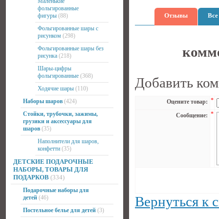
Маленькие
фольгированные
Отзывы
Все
фигуры
(88)
Фольгированные шары с
рисунком
(298)
комме
Фольгированные шары без
рисунка
(218)
Шары-цифры
фольгированные
(368)
Добавить ко
Ходячие шары
(110)
*
Наборы шаров
(424)
Оцените товар:
Стойки, трубочки, зажимы,
*
Сообщение:
грузики и аксессуары для
шаров
(35)
Наполнители для шаров,
конфетти
(35)
ДЕТСКИЕ ПОДАРОЧНЫЕ
НАБОРЫ, ТОВАРЫ ДЛЯ
ПОДАРКОВ
(334)
Подарочные наборы для
Вернуться к 
детей
(46)
Постельное белье для детей
(3)